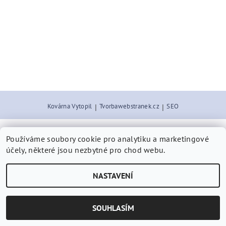
Kovárna Vytopil
|
Tvorbawebstranek.cz
|
SEO
Používáme soubory cookie pro analytiku a marketingové
2026 © Artalifer.cz, všechna práva vyhrazena
účely, některé jsou nezbytné pro chod webu.
Vytvořil Shoptet
NASTAVENÍ
SOUHLASÍM