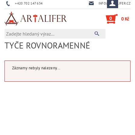
+420 702 147 634
INFO@ARTALIFER.CZ
0
0 Kč
TYČE ROVNORAMENNÉ
Záznamy nebyly nalezeny...