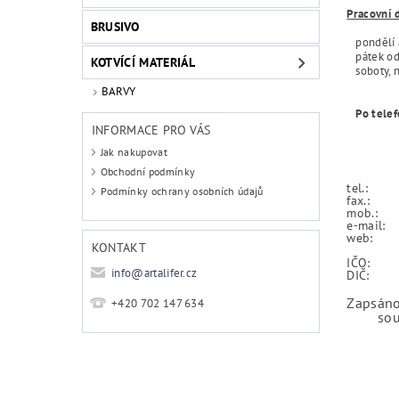
Pracovní 
BRUSIVO
pondělí a
pátek od 
KOTVÍCÍ MATERIÁL
soboty, n
BARVY
Po tele
INFORMACE PRO VÁS
Jak nakupovat
Obchodní podmínky
tel.:
Podmínky ochrany osobních údajů
fax.:
mob.:
e-mail:
web:
KONTAKT
IČO:
info
@
artalifer.cz
DIČ:
Zapsáno
+420 702 147 634
soudu v