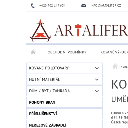
+420 702 147 634
INFO@ARTALIFER.CZ
OBCHODNÍ PODMÍNKY
KOVANÉ VÝROB
Kont
KOVANÉ POLOTOVARY
KO
HUTNÍ MATERIÁL
DŮM / BYT / ZAHRADA
UMĚL
POHONY BRAN
Draha 43
PŘÍSLUŠENSTVÍ
664 59 Te
Česká rep
NEREZOVÉ ZÁBRADLÍ