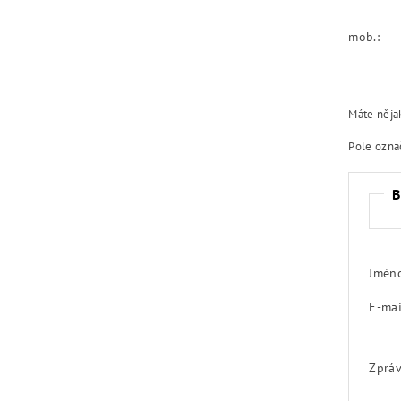
mob.:
Máte něja
Pole ozna
B
Jméno
E-mai
Zprá