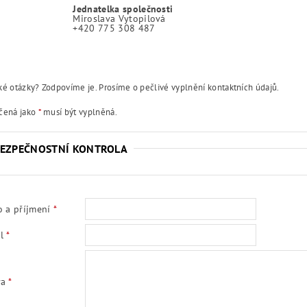
Jednatelka společnosti
Miroslava Vytopilová
+420 775 308 487
ké otázky? Zodpovíme je. Prosíme o pečlivé vyplnění kontaktních údajů.
čená jako
*
musí být vyplněná.
EZPEČNOSTNÍ KONTROLA
 a příjmení
l
va