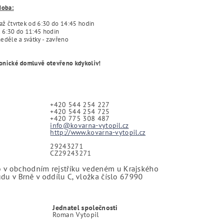
doba:
ž čtvrtek od 6:30 do 14:45 hodin
6:30 do 11:45 hodin
eděle a svátky - zavřeno
fonické domluvě otevřeno kdykoliv!
+420 544 254 227
+420 544 254 725
+420 775 308 487
info@kovarna-vytopil.cz
http://www.kovarna-vytopil.cz
29243271
CZ29243271
 v obchodním rejstříku vedeném u Krajského
 Brně v oddílu C, vložka číslo 67990
Jednatel společnosti
Roman Vytopil