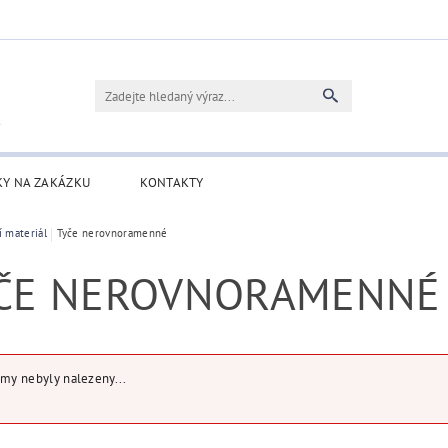
KY NA ZAKÁZKU
KONTAKTY
í materiál
Tyče nerovnoramenné
ČE NEROVNORAMENNÉ
my nebyly nalezeny...