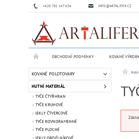
+420 702 147 634
INFO@ARTALIFER.CZ
OBCHODNÍ PODMÍNKY
KOVANÉ VÝROB
Hutn
KOVANÉ POLOTOVARY
TY
HUTNÍ MATERIÁL
TYČE ČTYŘHRAN
TYČE KRUHOVÉ
JEKLY ČTVERCOVÉ
Zázna
TYČE ROVNORAMENNÉ
TYČE PLOCHÉ
JEKLY OBDÉLNÍKOVÉ