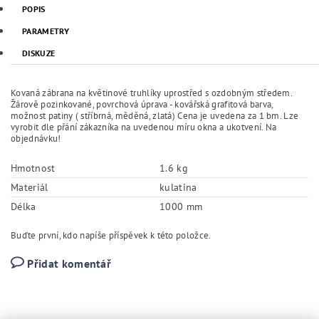
POPIS
PARAMETRY
DISKUZE
Kovaná zábrana na květinové truhlíky uprostřed s ozdobným středem.
Žárově pozinkované, povrchová úprava - kovářská grafitová barva,
možnost patiny ( stříbrná, měděná, zlatá) Cena je uvedena za 1 bm. Lze
vyrobit dle přání zákazníka na uvedenou míru okna a ukotvení. Na
objednávku!
Hmotnost
1.6 kg
Materiál
kulatina
Délka
1000 mm
Buďte první, kdo napíše příspěvek k této položce.
Přidat komentář