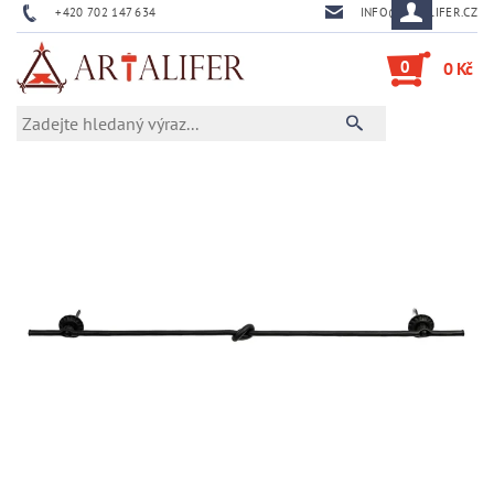
+420 702 147 634
INFO@ARTALIFER.CZ
0
0 Kč