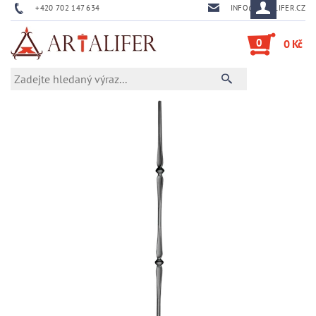
+420 702 147 634
INFO@ARTALIFER.CZ
0
0 Kč