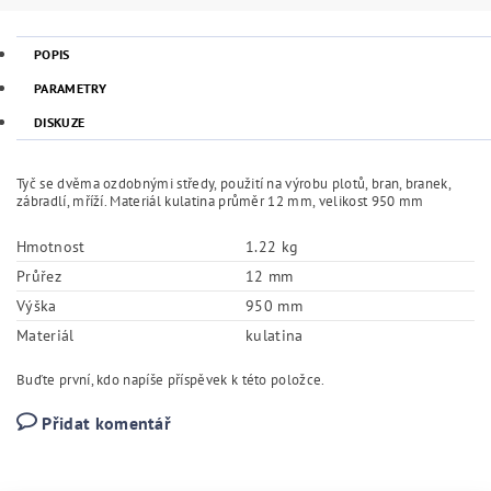
POPIS
PARAMETRY
DISKUZE
Tyč se dvěma ozdobnými středy, použití na výrobu plotů, bran, branek,
zábradlí, mříží. Materiál kulatina průměr 12 mm, velikost 950 mm
Hmotnost
1.22 kg
Průřez
12 mm
Výška
950 mm
Materiál
kulatina
Buďte první, kdo napíše příspěvek k této položce.
Přidat komentář