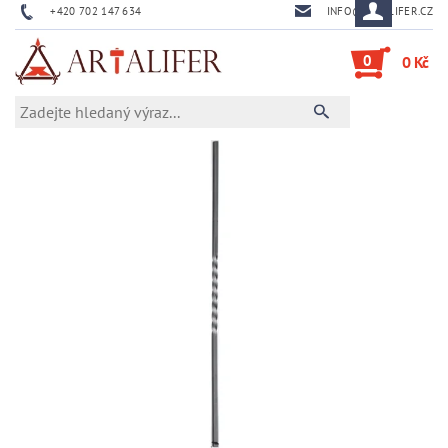
+420 702 147 634
INFO@ARTALIFER.CZ
0
0 Kč