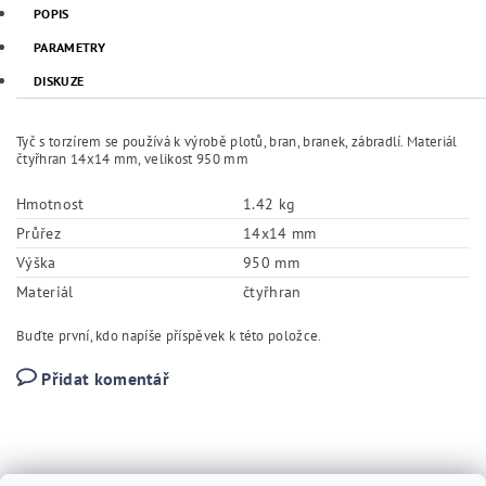
POPIS
PARAMETRY
DISKUZE
Tyč s torzírem se používá k výrobě plotů, bran, branek, zábradlí. Materiál
čtyřhran 14x14 mm, velikost 950 mm
Hmotnost
1.42 kg
Průřez
14x14 mm
Výška
950 mm
Materiál
čtyřhran
Buďte první, kdo napíše příspěvek k této položce.
Přidat komentář