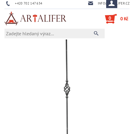
+420 702 147 634
INFO@ARTALIFER.CZ
0
0 Kč