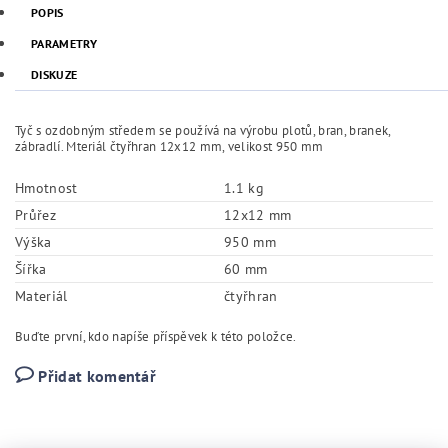
POPIS
PARAMETRY
DISKUZE
Tyč s ozdobným středem se používá na výrobu plotů, bran, branek,
zábradlí. Mteriál čtyřhran 12x12 mm, velikost 950 mm
Hmotnost
1.1 kg
Průřez
12x12 mm
Výška
950 mm
Šířka
60 mm
Materiál
čtyřhran
Buďte první, kdo napíše příspěvek k této položce.
Přidat komentář