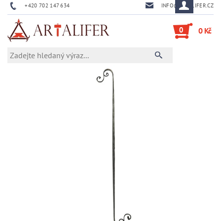
+420 702 147 634
INFO@ARTALIFER.CZ
0
0 Kč