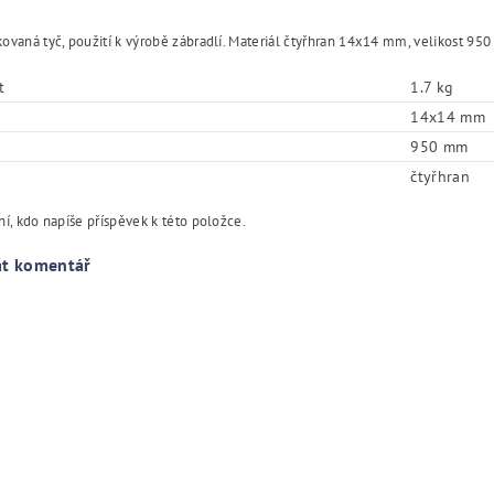
ovaná tyč, použití k výrobě zábradlí. Materiál čtyřhran 14x14 mm, velikost 95
t
1.7 kg
14x14 mm
950 mm
čtyřhran
í, kdo napíše příspěvek k této položce.
at komentář