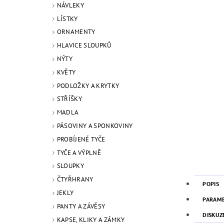
NÁVLEKY
LÍSTKY
ORNAMENTY
HLAVICE SLOUPKŮ
NÝTY
KVĚTY
PODLOŽKY A KRYTKY
STŘÍŠKY
MADLA
PÁSOVINY A SPONKOVINY
PROBÍJENÉ TYČE
TYČE A VÝPLNĚ
SLOUPKY
ČTYŘHRANY
POPIS
JEKLY
PARAM
PANTY A ZÁVĚSY
DISKUZ
KAPSE, KLIKY A ZÁMKY