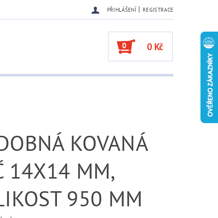
|
PŘIHLÁŠENÍ
REGISTRACE
0
0 Kč
DOBNÁ KOVANÁ
Č 14X14 MM,
VELIKOST 950 MM