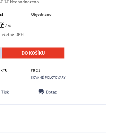
Neohodnoceno
st
Objednáno
Kč
/ ks
360,60 Kč včetně DPH
UKTU
FB 21
KOVANÉ POLOTOVARY
Tisk
Dotaz