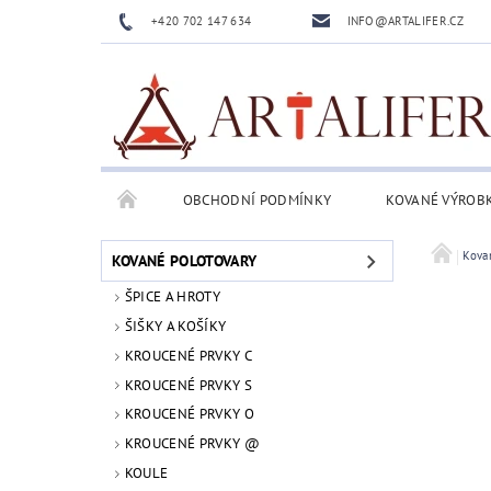
+420 702 147 634
INFO@ARTALIFER.CZ
OBCHODNÍ PODMÍNKY
KOVANÉ VÝROB
Kova
KOVANÉ POLOTOVARY
ŠPICE A HROTY
ŠIŠKY A KOŠÍKY
KROUCENÉ PRVKY C
KROUCENÉ PRVKY S
KROUCENÉ PRVKY O
KROUCENÉ PRVKY @
KOULE