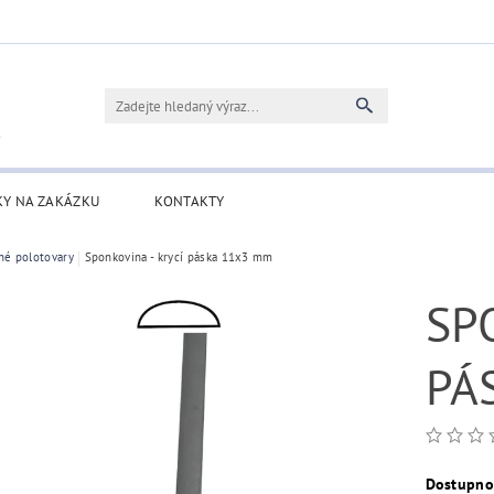
KY NA ZAKÁZKU
KONTAKTY
né polotovary
Sponkovina - krycí páska 11x3 mm
SPO
PÁ
Dostupno