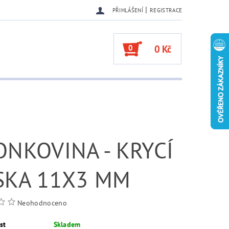
|
PŘIHLÁŠENÍ
REGISTRACE
0
0 Kč
NKOVINA - KRYCÍ
SKA 11X3 MM
Neohodnoceno
st
Skladem