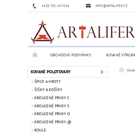
+420 702 147 634
INFO@ARTALIFER.CZ
OBCHODNÍ PODMÍNKY
KOVANÉ VÝROB
Kova
KOVANÉ POLOTOVARY
ŠPICE A HROTY
ŠIŠKY A KOŠÍKY
KROUCENÉ PRVKY C
KROUCENÉ PRVKY S
KROUCENÉ PRVKY O
KROUCENÉ PRVKY @
KOULE