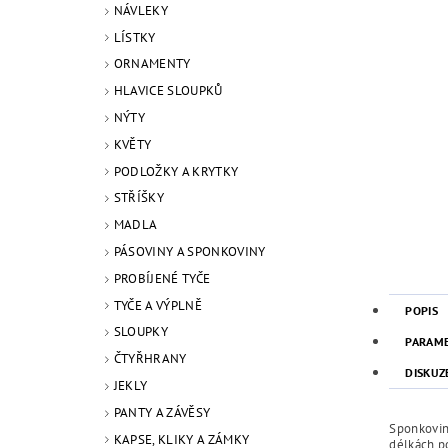
NÁVLEKY
LÍSTKY
ORNAMENTY
HLAVICE SLOUPKŮ
NÝTY
KVĚTY
PODLOŽKY A KRYTKY
STŘÍŠKY
MADLA
PÁSOVINY A SPONKOVINY
PROBÍJENÉ TYČE
TYČE A VÝPLNĚ
POPIS
SLOUPKY
PARAM
ČTYŘHRANY
DISKUZ
JEKLY
PANTY A ZÁVĚSY
Sponkovina
KAPSE, KLIKY A ZÁMKY
délkách p