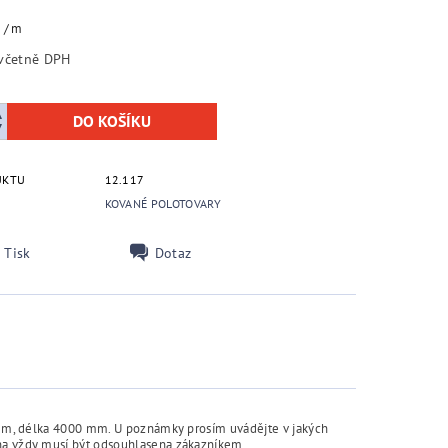
č
/ m
15,70 Kč včetně DPH
UKTU
12.117
KOVANÉ POLOTOVARY
Tisk
Dotaz
x3 mm, délka 4000 mm. U poznámky prosím uvádějte v jakých
ena vždy musí být odsouhlasena zákazníkem.