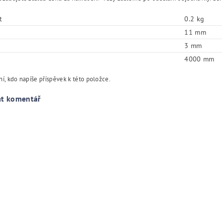
t
0.2 kg
11 mm
3 mm
4000 mm
í, kdo napíše příspěvek k této položce.
at komentář