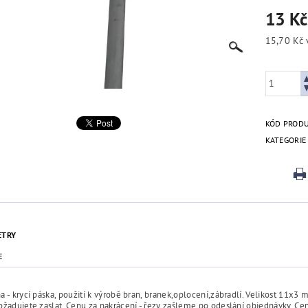
13 K
KÓD PROD
KATEGORIE
ETRY
E
 - krycí páska, použití k výrobě bran, branek,oplocení,zábradlí. Velikost 11
ožadujete zaslat. Cenu za nakrácení - řezy zašleme po odeslání objednávky. C