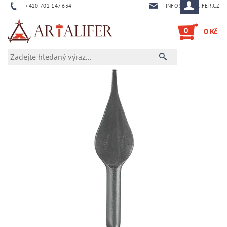
+420 702 147 634
INFO@ARTALIFER.CZ
0
0 Kč