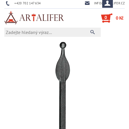
+420 702 147 634
INFO@ARTALIFER.CZ
0
0 Kč