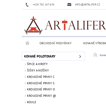
+420 702 147 634
INFO@ARTALIFER.CZ
OBCHODNÍ PODMÍNKY
KOVANÉ VÝROB
Kova
KOVANÉ POLOTOVARY
ŠPICE A HROTY
ŠIŠKY A KOŠÍKY
KROUCENÉ PRVKY C
KROUCENÉ PRVKY S
KROUCENÉ PRVKY O
KROUCENÉ PRVKY @
KOULE