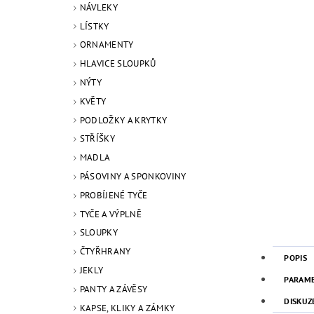
NÁVLEKY
LÍSTKY
ORNAMENTY
HLAVICE SLOUPKŮ
NÝTY
KVĚTY
PODLOŽKY A KRYTKY
STŘÍŠKY
MADLA
PÁSOVINY A SPONKOVINY
PROBÍJENÉ TYČE
TYČE A VÝPLNĚ
SLOUPKY
ČTYŘHRANY
POPIS
JEKLY
PARAM
PANTY A ZÁVĚSY
DISKUZ
KAPSE, KLIKY A ZÁMKY