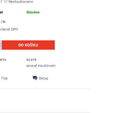
Neohodnoceno
st
Skladem
č
/ ks
36,30 Kč včetně DPH
UKTU
02.079
KOVANÉ POLOTOVARY
Tisk
Dotaz