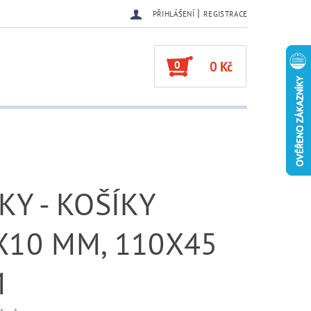
|
PŘIHLÁŠENÍ
REGISTRACE
0
0 Kč
KY - KOŠÍKY
X10 MM, 110X45
M