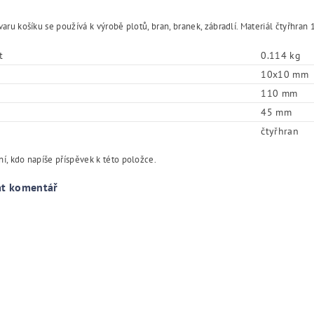
varu košíku se používá k výrobě plotů, bran, branek, zábradlí. Materiál čtyřh
t
0.114 kg
10x10 mm
110 mm
45 mm
čtyřhran
í, kdo napíše příspěvek k této položce.
at komentář