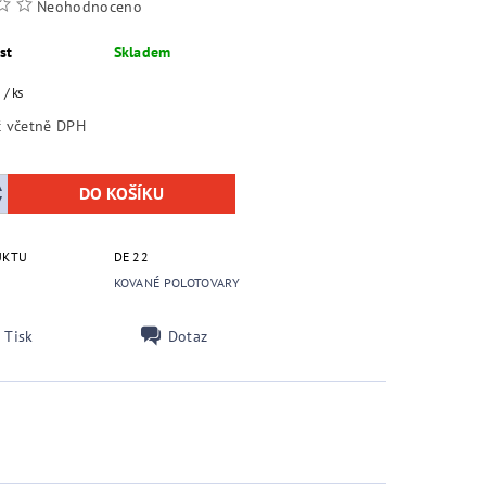
Neohodnoceno
st
Skladem
č
/ ks
118,60 Kč včetně DPH
UKTU
DE 22
KOVANÉ POLOTOVARY
Tisk
Dotaz