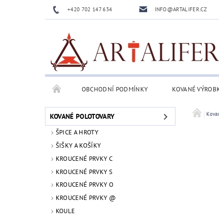
+420 702 147 634
INFO@ARTALIFER.CZ
OBCHODNÍ PODMÍNKY
KOVANÉ VÝROB
Kova
KOVANÉ POLOTOVARY
ŠPICE A HROTY
ŠIŠKY A KOŠÍKY
KROUCENÉ PRVKY C
KROUCENÉ PRVKY S
KROUCENÉ PRVKY O
KROUCENÉ PRVKY @
KOULE