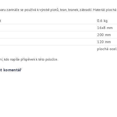
varu zavináče se používá k výrobě plotů, bran, branek, zábradlí. Materiál plo
t
0.6 kg
16x8 mm
200 mm
120 mm
plochá ocel
í, kdo napíše příspěvek k této položce.
at komentář