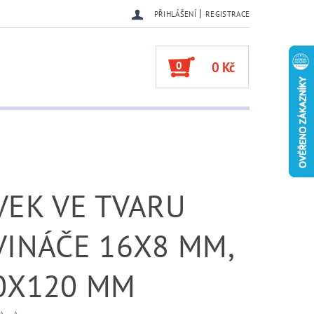
|
PŘIHLÁŠENÍ
REGISTRACE
0
0 Kč
VEK VE TVARU
VINÁČE 16X8 MM,
0X120 MM