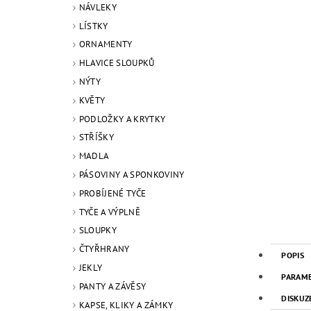
NÁVLEKY
LÍSTKY
ORNAMENTY
HLAVICE SLOUPKŮ
NÝTY
KVĚTY
PODLOŽKY A KRYTKY
STŘÍŠKY
MADLA
PÁSOVINY A SPONKOVINY
PROBÍJENÉ TYČE
TYČE A VÝPLNĚ
SLOUPKY
ČTYŘHRANY
POPIS
JEKLY
PARAM
PANTY A ZÁVĚSY
DISKUZ
KAPSE, KLIKY A ZÁMKY