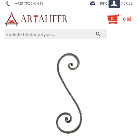
+420 702 147 634
INFO@ARTALIFER.CZ
0
0 Kč