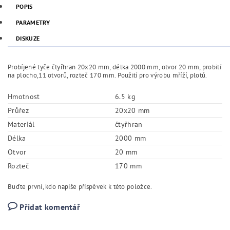
POPIS
PARAMETRY
DISKUZE
Probíjené tyče čtyřhran 20x20 mm, délka 2000 mm, otvor 20 mm, probití
na plocho,11 otvorů, rozteč 170 mm. Použití pro výrobu mříží, plotů.
Hmotnost
6.5 kg
Průřez
20x20 mm
Materiál
čtyřhran
Délka
2000 mm
Otvor
20 mm
Rozteč
170 mm
Buďte první, kdo napíše příspěvek k této položce.
Přidat komentář