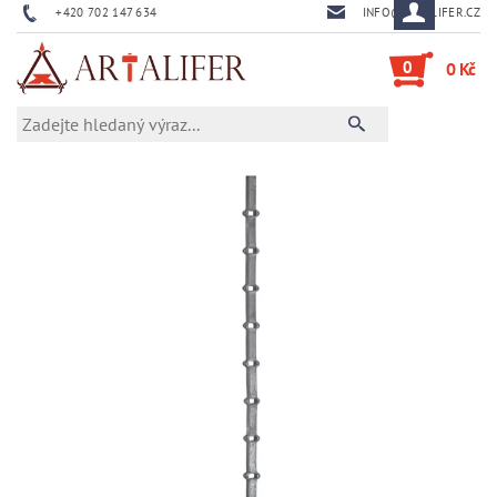
+420 702 147 634
INFO@ARTALIFER.CZ
0
0 Kč