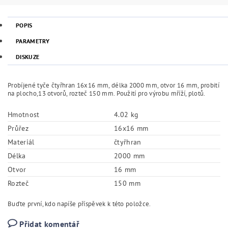
POPIS
PARAMETRY
DISKUZE
Probíjené tyče čtyřhran 16x16 mm, délka 2000 mm, otvor 16 mm, probití
na plocho,13 otvorů, rozteč 150 mm. Použití pro výrobu mříží, plotů.
Hmotnost
4.02 kg
Průřez
16x16 mm
Materiál
čtyřhran
Délka
2000 mm
Otvor
16 mm
Rozteč
150 mm
Buďte první, kdo napíše příspěvek k této položce.
Přidat komentář