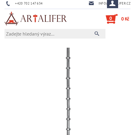
+420 702 147 634
INFO@ARTALIFER.CZ
0
0 Kč