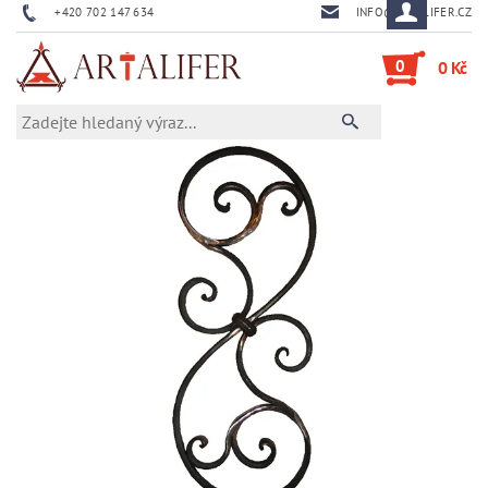
+420 702 147 634
INFO@ARTALIFER.CZ
0
0 Kč