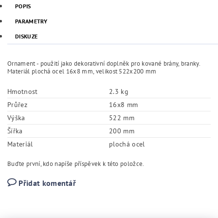
POPIS
PARAMETRY
DISKUZE
Ornament - použití jako dekorativní doplněk pro kované brány, branky.
Materiál plochá ocel 16x8 mm, velikost 522x200 mm
Hmotnost
2.3 kg
Průřez
16x8 mm
Výška
522 mm
Šířka
200 mm
Materiál
plochá ocel
Buďte první, kdo napíše příspěvek k této položce.
Přidat komentář