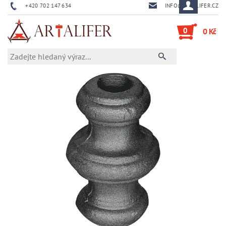
+420 702 147 634
INFO@ARTALIFER.CZ
0
0 Kč