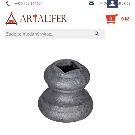
+420 702 147 634
INFO@ARTALIFER.CZ
0
0 Kč