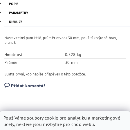
POPIS
PARAMETRY
DISKUZE
Nastavitelný pant M18, průměr otvoru 30 mm, použití k výrobě bran,
branek
Hmotnost
0.528 kg
Průměr
30 mm
Buďte první, kdo napíše příspěvek k této položce.
Přidat komentář
Používáme soubory cookie pro analytiku a marketingové
účely, některé jsou nezbytné pro chod webu.
Kovárna Vytopil
|
Tvorbawebstranek.cz
|
SEO