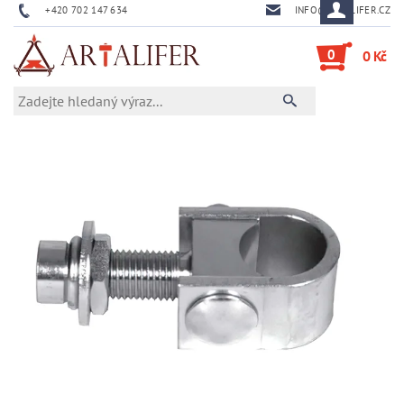
+420 702 147 634
INFO@ARTALIFER.CZ
0
0 Kč