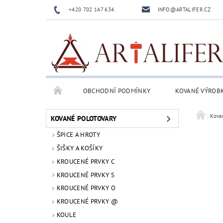
+420 702 147 634
INFO@ARTALIFER.CZ
OBCHODNÍ PODMÍNKY
KOVANÉ VÝROB
Kova
KOVANÉ POLOTOVARY
ŠPICE A HROTY
ŠIŠKY A KOŠÍKY
KROUCENÉ PRVKY C
KROUCENÉ PRVKY S
KROUCENÉ PRVKY O
KROUCENÉ PRVKY @
KOULE