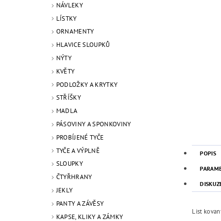
NÁVLEKY
LÍSTKY
ORNAMENTY
HLAVICE SLOUPKŮ
NÝTY
KVĚTY
PODLOŽKY A KRYTKY
STŘÍŠKY
MADLA
PÁSOVINY A SPONKOVINY
PROBÍJENÉ TYČE
TYČE A VÝPLNĚ
POPIS
SLOUPKY
PARAM
ČTYŘHRANY
DISKUZ
JEKLY
PANTY A ZÁVĚSY
List kovan
KAPSE, KLIKY A ZÁMKY