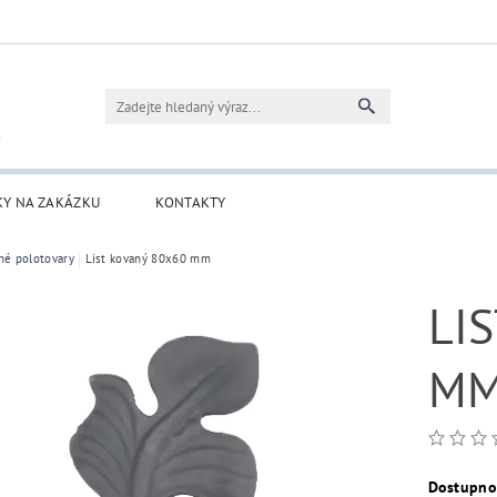
KY NA ZAKÁZKU
KONTAKTY
né polotovary
List kovaný 80x60 mm
LIS
M
Dostupno