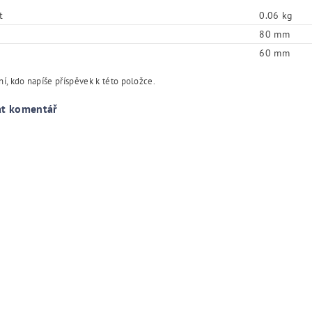
t
0.06 kg
80 mm
60 mm
í, kdo napíše příspěvek k této položce.
at komentář