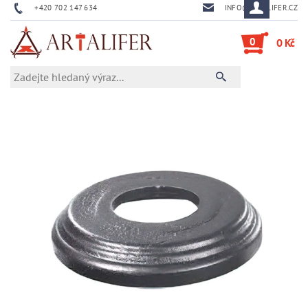
+420 702 147 634
INFO@ARTALIFER.CZ
0
0 Kč