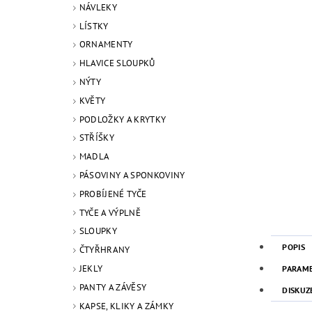
NÁVLEKY
LÍSTKY
ORNAMENTY
HLAVICE SLOUPKŮ
NÝTY
KVĚTY
PODLOŽKY A KRYTKY
STŘÍŠKY
MADLA
PÁSOVINY A SPONKOVINY
PROBÍJENÉ TYČE
TYČE A VÝPLNĚ
SLOUPKY
POPIS
ČTYŘHRANY
JEKLY
PARAM
PANTY A ZÁVĚSY
DISKUZ
KAPSE, KLIKY A ZÁMKY