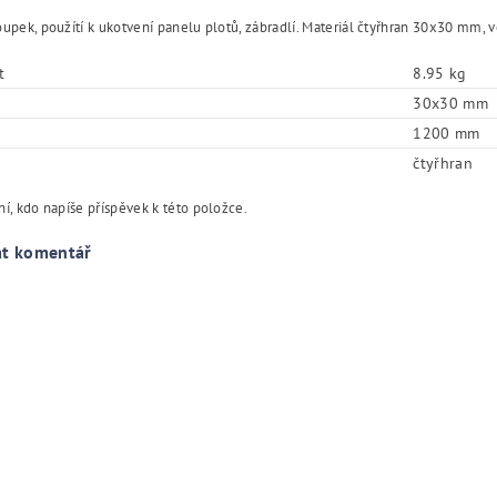
upek, použítí k ukotvení panelu plotů, zábradlí. Materiál čtyřhran 30x30 mm,
t
8.95 kg
30x30 mm
1200 mm
čtyřhran
í, kdo napíše příspěvek k této položce.
at komentář