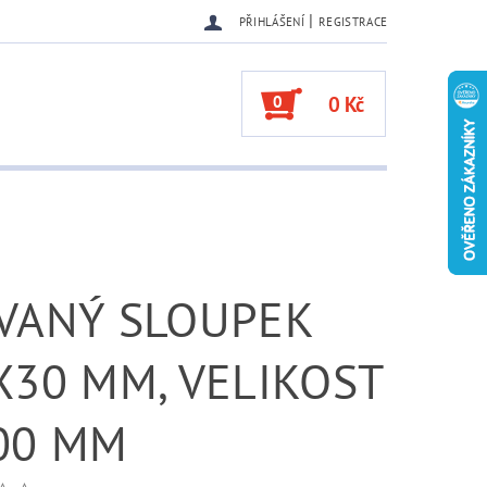
|
PŘIHLÁŠENÍ
REGISTRACE
0
0 Kč
VANÝ SLOUPEK
X30 MM, VELIKOST
00 MM