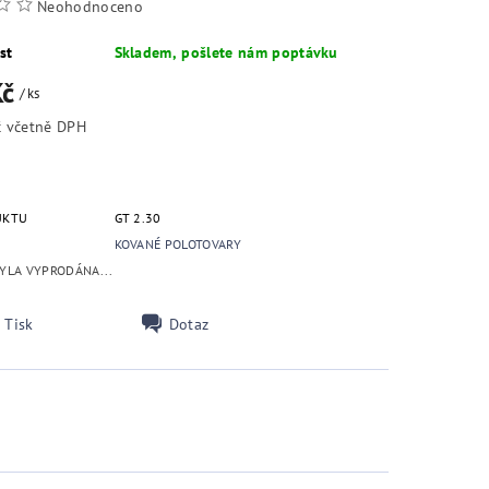
Neohodnoceno
st
Skladem, pošlete nám poptávku
Kč
/ ks
890,60 Kč včetně DPH
UKTU
GT 2.30
KOVANÉ POLOTOVARY
YLA VYPRODÁNA...
Tisk
Dotaz