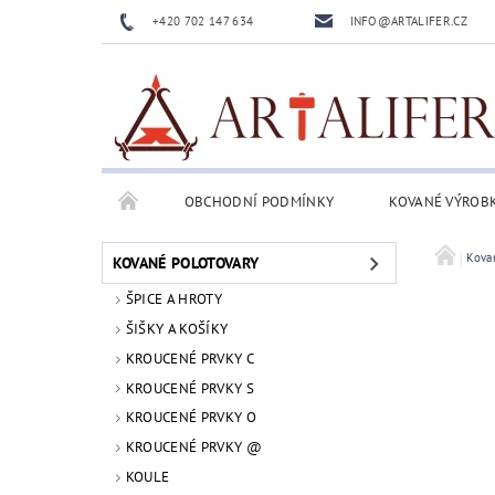
+420 702 147 634
INFO@ARTALIFER.CZ
OBCHODNÍ PODMÍNKY
KOVANÉ VÝROB
Kova
KOVANÉ POLOTOVARY
ŠPICE A HROTY
ŠIŠKY A KOŠÍKY
KROUCENÉ PRVKY C
KROUCENÉ PRVKY S
KROUCENÉ PRVKY O
KROUCENÉ PRVKY @
KOULE