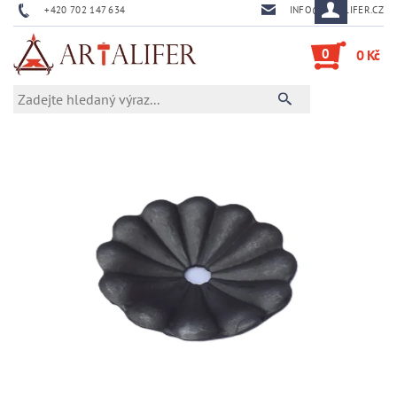
+420 702 147 634
INFO@ARTALIFER.CZ
0
0 Kč