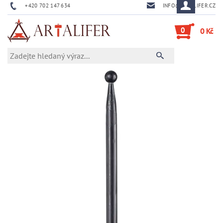
+420 702 147 634
INFO@ARTALIFER.CZ
0
0 Kč