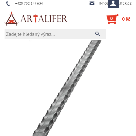
+420 702 147 634
INFO@ARTALIFER.CZ
0
0 Kč