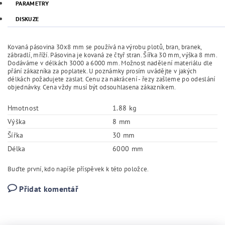
PARAMETRY
DISKUZE
Kovaná pásovina 30x8 mm se používá na výrobu plotů, bran, branek,
zábradlí, mříží. Pásovina je kovaná ze čtyř stran. Šířka 30 mm, výška 8 mm.
Dodáváme v délkách 3000 a 6000 mm. Možnost nadělení materiálu dle
přání zákazníka za poplatek. U poznámky prosím uvádějte v jakých
délkách požadujete zaslat. Cenu za nakrácení - řezy zašleme po odeslání
objednávky. Cena vždy musí být odsouhlasena zákazníkem.
Hmotnost
1.88 kg
Výška
8 mm
Šířka
30 mm
Délka
6000 mm
Buďte první, kdo napíše příspěvek k této položce.
Přidat komentář