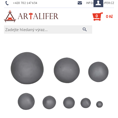
+420 702 147 634
INFO@ARTALIFER.CZ
0
0 Kč