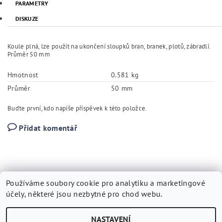
PARAMETRY
DISKUZE
Koule plná, lze použít na ukončení sloupků bran, branek, plotů, zábradlí.
Průměr 50 mm
Hmotnost
0.581 kg
Průměr
50 mm
Buďte první, kdo napíše příspěvek k této položce.
Přidat komentář
Používáme soubory cookie pro analytiku a marketingové
účely, některé jsou nezbytné pro chod webu.
Kovárna Vytopil
|
Tvorbawebstranek.cz
|
SEO
NASTAVENÍ