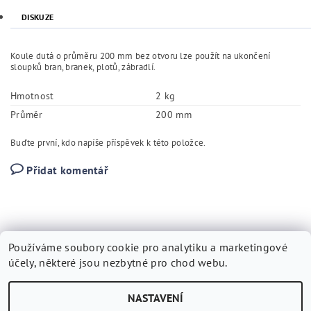
DISKUZE
Koule dutá o průměru 200 mm bez otvoru lze použít na ukončení
sloupků bran, branek, plotů, zábradlí.
Hmotnost
2 kg
Průměr
200 mm
Buďte první, kdo napíše příspěvek k této položce.
Přidat komentář
Používáme soubory cookie pro analytiku a marketingové
účely, některé jsou nezbytné pro chod webu.
Kovárna Vytopil
|
Tvorbawebstranek.cz
|
SEO
NASTAVENÍ