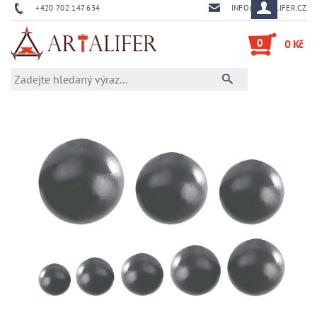
+420 702 147 634
INFO@ARTALIFER.CZ
0
0 Kč