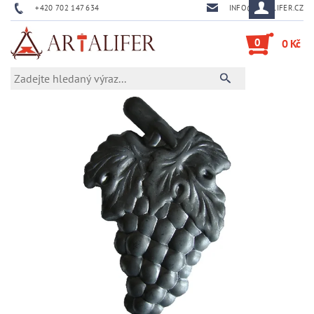
+420 702 147 634
INFO@ARTALIFER.CZ
0
0 Kč