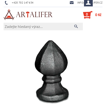
+420 702 147 634
INFO@ARTALIFER.CZ
0
0 Kč