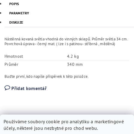
POPIS
PARAMETRY
DISKUZE
Nástěnná kovaná světla vhodná do vinných sklepů. Průměr světla 34 cm.
Povrchová úprava - černý mat. ( lze i s patinou- stříbrná , měděná)
Hmotnost
4.2 kg
Průměr
340 mm
Buďte první, kdo napíše příspěvek k této položce.
Přidat komentář
Používáme soubory cookie pro analytiku a marketingové
účely, některé jsou nezbytné pro chod webu.
Kovárna Vytopil
|
Tvorbawebstranek.cz
|
SEO