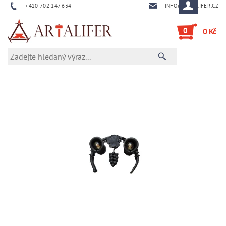
+420 702 147 634
INFO@ARTALIFER.CZ
0
0 Kč