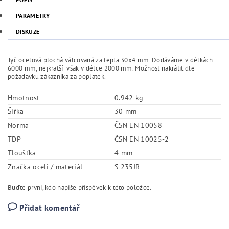
PARAMETRY
DISKUZE
Tyč ocelová plochá válcovaná za tepla 30x4 mm. Dodáváme v délkách
6000 mm, nejkratší však v délce 2000 mm. Možnost nakrátit dle
požadavku zákazníka za poplatek.
Hmotnost
0.942 kg
Šířka
30 mm
Norma
ČSN EN 10058
TDP
ČSN EN 10025-2
Tloušťka
4 mm
Značka oceli / materiál
S 235JR
Buďte první, kdo napíše příspěvek k této položce.
Přidat komentář