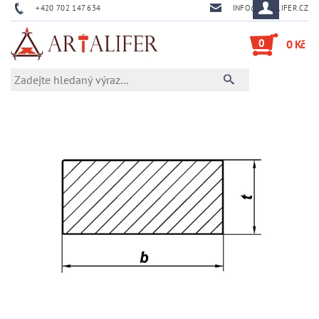
+420 702 147 634
INFO@ARTALIFER.CZ
0
0 Kč